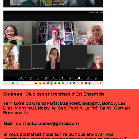
Clubeee
Club des entreprises d’Est Ensemble
Territoire du Grand Paris : Bagnolet, Bobigny, Bondy, Les
Lilas, Montreuil, Noisy-le-Sec, Pantin, Le Pré-Saint-Gervais,
Romainville
Mail
contact.clubeee@gmail.com
Si vous souhaitez nous écrire ou nous envoyer vos
inscriptions, merci de nous adresser votre courrier au : 7